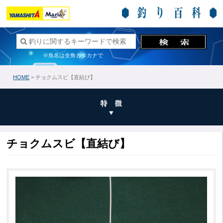
※魚名は全角カタカナで
HOME
> チョクムスビ【直結び】
チョクムスビ【直結び】