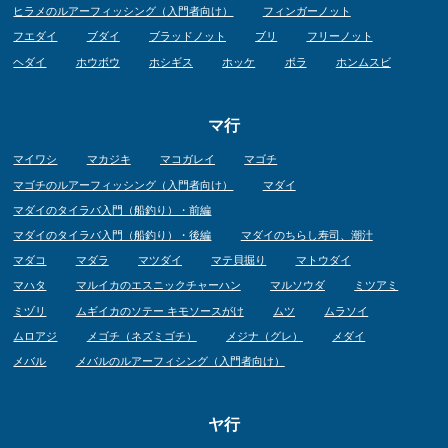
ヒラメのルアーフィッシング（入門者向け）
フィンガーノット
フエダイ
ブダイ
ブラッドノット
ブリ
フリーノット
ヘダイ
ホウボウ
ホシギス
ホッケ
ボラ
ホンムスビ
マ行
マイワシ
マカジキ
マコガレイ
マゴチ
マゴチのルアーフィッシング（入門者向け）
マダイ
マダイのタイラバ入門（船釣り）・前編
マダイのタイラバ入門（船釣り）・後編
マダイのちらし寿司、潮汁
マダコ
マダラ
マツダイ
マテ貝掘り
マトウダイ
マハタ
マルイカのエスニックチャーハン
マルソウダ
ミツアミ
ミヅリ
ムギイカのソテー キモソースがけ
ムツ
ムラソイ
ムロアジ
メゴチ（ネズミゴチ）
メジナ（グレ）
メダイ
メバル
メバルのルアーフィシング（入門者向け）
ヤ行