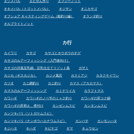
エゾメバル
エビせん作り
エフジーノット
オキメバル（トゴットメバル）
オジサン
オニカサゴ
オフショア キャスティングゲーム（船釣り編）
オランダ釣り
オルブライトノット
カ行
カイワリ
カサゴ
カサゴとホウボウのチゲ
カサゴのルアーフィッシング（入門者向け）
カサゴの洋風豆乳鍋、豆乳仕立てリゾット風
ガザミ
カジカ（ギスカジカ）
カジメ風呂
カスミアジ
カタクチイワシ
カツオ
カニ網釣り
カニ釣り
カマス（アカカマス）
カマスのルアーフィッシング
カミナリイカ
カラフトマス
カワハギ
カワハギのノベ竿のミャク釣り
カワハギの肝コク鍋
カワハギの肝和え、煮付け
カンゼンムスビ
カンタンムスビ
カンツキバリ（ソトガケムスビ）
カンツキバリ（ナンポウハエナワムスビ）
カンパチ
カンモンハタ
キジハタ
キハダ
キビナゴ
ギマ
キュウセン