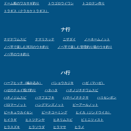
ドーム船のワカサギ釣り
トウゴロウイワシ
トコロテン作り
トラギス（クラカケトラギス）
ナ行
ナゲナワムスビ
ナマリスッテ
ニザダイ
ノーネームノット
ノベ竿で楽しむ河川のウキ釣り
ノベ竿で楽しむ管理釣り場のウキ釣り
ノベ竿のウキ釣り
ハ行
ハーフヒッチ（編み込み）
バショウカジキ
ハゼ（マハゼ）
ハゼのチョイ投げ釣り
ハタハタ
ハチノジチチワムスビ
ハチノジムスビ
ハマフエフキ
ハマベノナナクサ
ハリセンボン
パロマーノット
ハングマンズノット
ピーアールノット
ビーキュウカイセン
ビーチコーミング
ヒイカ（ジンドウイカ）
ヒイラギ
ヒトツテンヤ
ヒネリムスビ
ビミニツィスト
ヒラスズキ
ヒラソウダ
ヒラマサ
ヒラメ