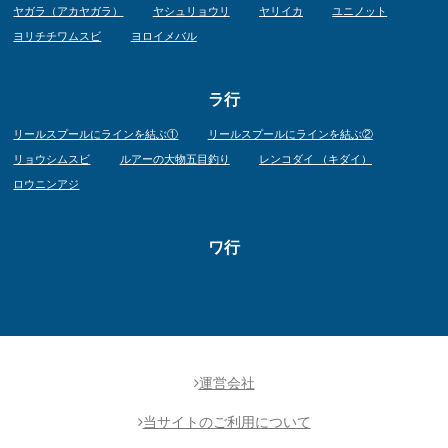
ヤガラ（アカヤガラ）
ヤシュリョウリ
ヤリイカ
ユニノット
ヨリチチワムスビ
ヨロイメバル
ラ行
リールスプールにラインを結ぶ①
リールスプールにラインを結ぶ②
リョウシムスビ
ルアーの大物五目釣り
レンコダイ （キダイ）
ロウニンアジ
ワ行
運営会社
当サイトのご利用について