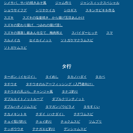
シメサバ、サバの焼きみそ風
ジャム作り
ジャンスィックスペシャル
ショウサイフグ
シリヤケイカ
シロギス
スキンサビキを作る
スズキ
スズキの塩釜焼き、から揚げ五目あんかけ
スズキの変わり揚げ、つみれの揚げ浸し
スズキの酒蒸し銀あん仕立て、梅肉和え
スパイダーヒッチ
スマ
スルメイカ
セイカイノット
ソトガケマクラムスビ
ソトガケムスビ
タ行
ターポン（イセゴイ）
タイめし
タカノハダイ
タカベ
タチウオ
タチウオのルアーフィッシング（入門者向け）
タチウオの天ぷら、チャンジャ風
タナゴ釣り
ダブルエイトノットループ
ダブルクリンチノット
ダブルハチノジムスビ
タマガンゾウビラメ
タモすくい
チカメキントキ
チダイ（ハナダイ）
チチワムスビ
チョイ投げ釣り
チョイ釣り
チョクムスビ
ツムブリ
テッポウウオ
テナガエビ釣り
デンシャムスビ