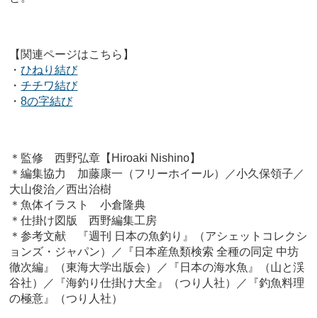
【関連ページはこちら】
・
ひねり結び
・
チチワ結び
・
8の字結び
＊監修 西野弘章【Hiroaki Nishino】
＊編集協力 加藤康一（フリーホイール）／小久保領子／
大山俊治／西出治樹
＊魚体イラスト 小倉隆典
＊仕掛け図版 西野編集工房
＊参考文献 『週刊 日本の魚釣り』（アシェットコレクシ
ョンズ・ジャパン）／『日本産魚類検索 全種の同定 中坊
徹次編』（東海大学出版会）／『日本の海水魚』（山と渓
谷社）／『海釣り仕掛け大全』（つり人社）／『釣魚料理
の極意』（つり人社）