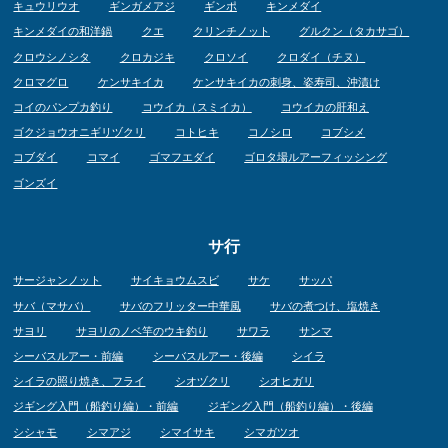
キュウリウオ
ギンガメアジ
ギンポ
キンメダイ
キンメダイの和洋鍋
クエ
クリンチノット
グルクン（タカサゴ）
クロウシノシタ
クロカジキ
クロソイ
クロダイ（チヌ）
クロマグロ
ケンサキイカ
ケンサキイカの刺身、姿寿司、沖漬け
コイのパンプカ釣り
コウイカ（スミイカ）
コウイカの肝和え
ゴクジョウオニギリヅクリ
コトヒキ
コノシロ
コブシメ
コブダイ
コマイ
ゴマフエダイ
ゴロタ場ルアーフィッシング
ゴンズイ
サ行
サージャンノット
サイキョウムスビ
サケ
サッパ
サバ（マサバ）
サバのフリッター中華風
サバの煮つけ、塩焼き
サヨリ
サヨリのノベ竿のウキ釣り
サワラ
サンマ
シーバスルアー・前編
シーバスルアー・後編
シイラ
シイラの照り焼き、フライ
シオヅクリ
シオヒガリ
ジギング入門（船釣り編）・前編
ジギング入門（船釣り編）・後編
シシャモ
シマアジ
シマイサキ
シマガツオ