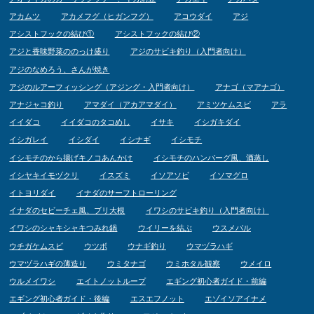
アカムツ
アカメフグ（ヒガンフグ）
アコウダイ
アジ
アシストフックの結び①
アシストフックの結び②
アジと香味野菜ののっけ盛り
アジのサビキ釣り（入門者向け）
アジのなめろう、さんが焼き
アジのルアーフィッシング（アジング・入門者向け）
アナゴ（マアナゴ）
アナジャコ釣り
アマダイ（アカアマダイ）
アミツケムスビ
アラ
イイダコ
イイダコのタコめし
イサキ
イシガキダイ
イシガレイ
イシダイ
イシナギ
イシモチ
イシモチのから揚げキノコあんかけ
イシモチのハンバーグ風、酒蒸し
イシヤキイモヅクリ
イスズミ
イソアソビ
イソマグロ
イトヨリダイ
イナダのサーフトローリング
イナダのセビーチェ風、ブリ大根
イワシのサビキ釣り（入門者向け）
イワシのシャキシャキつみれ鍋
ウイリーを結ぶ
ウスメバル
ウチガケムスビ
ウツボ
ウナギ釣り
ウマヅラハギ
ウマヅラハギの薄造り
ウミタナゴ
ウミホタル観察
ウメイロ
ウルメイワシ
エイトノットループ
エギング初心者ガイド・前編
エギング初心者ガイド・後編
エスエフノット
エゾイソアイナメ