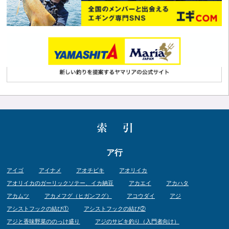
ア行
アイゴ
アイナメ
アオチビキ
アオリイカ
アオリイカのガーリックソテー、イカ納豆
アカエイ
アカハタ
アカムツ
アカメフグ（ヒガンフグ）
アコウダイ
アジ
アシストフックの結び①
アシストフックの結び②
アジと香味野菜ののっけ盛り
アジのサビキ釣り（入門者向け）