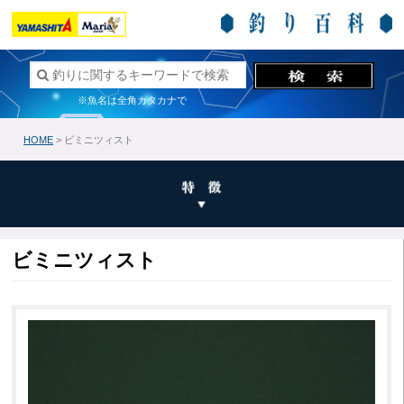
※魚名は全角カタカナで
HOME
> ビミニツィスト
ビミニツィスト