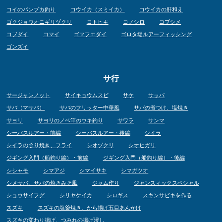
コイのパンプカ釣り
コウイカ（スミイカ）
コウイカの肝和え
ゴクジョウオニギリヅクリ
コトヒキ
コノシロ
コブシメ
コブダイ
コマイ
ゴマフエダイ
ゴロタ場ルアーフィッシング
ゴンズイ
サ行
サージャンノット
サイキョウムスビ
サケ
サッパ
サバ（マサバ）
サバのフリッター中華風
サバの煮つけ、塩焼き
サヨリ
サヨリのノベ竿のウキ釣り
サワラ
サンマ
シーバスルアー・前編
シーバスルアー・後編
シイラ
シイラの照り焼き、フライ
シオヅクリ
シオヒガリ
ジギング入門（船釣り編）・前編
ジギング入門（船釣り編）・後編
シシャモ
シマアジ
シマイサキ
シマガツオ
シメサバ、サバの焼きみそ風
ジャム作り
ジャンスィックスペシャル
ショウサイフグ
シリヤケイカ
シロギス
スキンサビキを作る
スズキ
スズキの塩釜焼き、から揚げ五目あんかけ
スズキの変わり揚げ、つみれの揚げ浸し