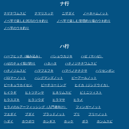
ナ行
ナゲナワムスビ
ナマリスッテ
ニザダイ
ノーネームノット
ノベ竿で楽しむ河川のウキ釣り
ノベ竿で楽しむ管理釣り場のウキ釣り
ノベ竿のウキ釣り
ハ行
ハーフヒッチ（編み込み）
バショウカジキ
ハゼ（マハゼ）
ハゼのチョイ投げ釣り
ハタハタ
ハチノジチチワムスビ
ハチノジムスビ
ハマフエフキ
ハマベノナナクサ
ハリセンボン
パロマーノット
ハングマンズノット
ピーアールノット
ビーキュウカイセン
ビーチコーミング
ヒイカ（ジンドウイカ）
ヒイラギ
ヒトツテンヤ
ヒネリムスビ
ビミニツィスト
ヒラスズキ
ヒラソウダ
ヒラマサ
ヒラメ
ヒラメのルアーフィッシング（入門者向け）
フィンガーノット
フエダイ
ブダイ
ブラッドノット
ブリ
フリーノット
ヘダイ
ホウボウ
ホシギス
ホッケ
ボラ
ホンムスビ