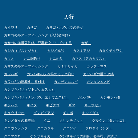
カ行
カイワリ
カサゴ
カサゴとホウボウのチゲ
カサゴのルアーフィッシング（入門者向け）
カサゴの洋風豆乳鍋、豆乳仕立てリゾット風
ガザミ
カジカ（ギスカジカ）
カジメ風呂
カスミアジ
カタクチイワシ
カツオ
カニ網釣り
カニ釣り
カマス（アカカマス）
カマスのルアーフィッシング
カミナリイカ
カラフトマス
カワハギ
カワハギのノベ竿のミャク釣り
カワハギの肝コク鍋
カワハギの肝和え、煮付け
カンゼンムスビ
カンタンムスビ
カンツキバリ（ソトガケムスビ）
カンツキバリ（ナンポウハエナワムスビ）
カンパチ
カンモンハタ
キジハタ
キハダ
キビナゴ
ギマ
キュウセン
キュウリウオ
ギンガメアジ
ギンポ
キンメダイ
キンメダイの和洋鍋
クエ
クリンチノット
グルクン（タカサゴ）
クロウシノシタ
クロカジキ
クロソイ
クロダイ（チヌ）
クロマグロ
ケンサキイカ
ケンサキイカの刺身、姿寿司、沖漬け