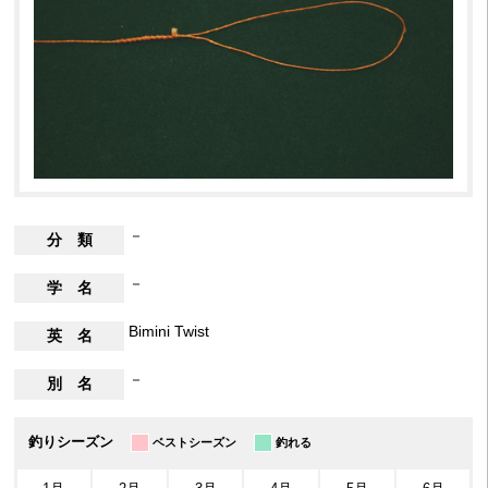
－
分 類
－
学 名
Bimini Twist
英 名
－
別 名
釣りシーズン
ベストシーズン
釣れる