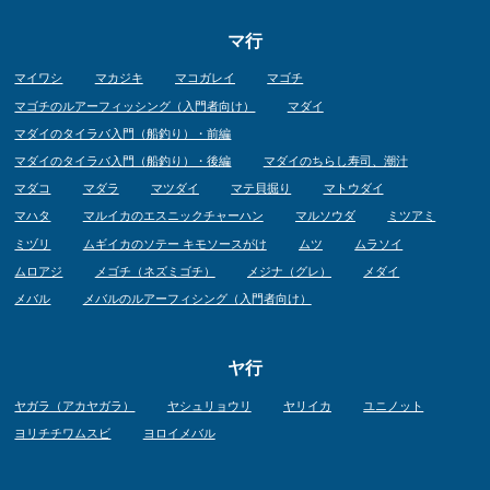
マ行
マイワシ
マカジキ
マコガレイ
マゴチ
マゴチのルアーフィッシング（入門者向け）
マダイ
マダイのタイラバ入門（船釣り）・前編
マダイのタイラバ入門（船釣り）・後編
マダイのちらし寿司、潮汁
マダコ
マダラ
マツダイ
マテ貝掘り
マトウダイ
マハタ
マルイカのエスニックチャーハン
マルソウダ
ミツアミ
ミヅリ
ムギイカのソテー キモソースがけ
ムツ
ムラソイ
ムロアジ
メゴチ（ネズミゴチ）
メジナ（グレ）
メダイ
メバル
メバルのルアーフィシング（入門者向け）
ヤ行
ヤガラ（アカヤガラ）
ヤシュリョウリ
ヤリイカ
ユニノット
ヨリチチワムスビ
ヨロイメバル