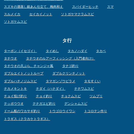
スズキの酒蒸し銀あん仕立て、梅肉和え
スパイダーヒッチ
スマ
スルメイカ
セイカイノット
ソトガケマクラムスビ
ソトガケムスビ
タ行
ターポン（イセゴイ）
タイめし
タカノハダイ
タカベ
タチウオ
タチウオのルアーフィッシング（入門者向け）
タチウオの天ぷら、チャンジャ風
タナゴ釣り
ダブルエイトノットループ
ダブルクリンチノット
ダブルハチノジムスビ
タマガンゾウビラメ
タモすくい
チカメキントキ
チダイ（ハナダイ）
チチワムスビ
チョイ投げ釣り
チョイ釣り
チョクムスビ
ツムブリ
テッポウウオ
テナガエビ釣り
デンシャムスビ
ドーム船のワカサギ釣り
トウゴロウイワシ
トコロテン作り
トラギス（クラカケトラギス）