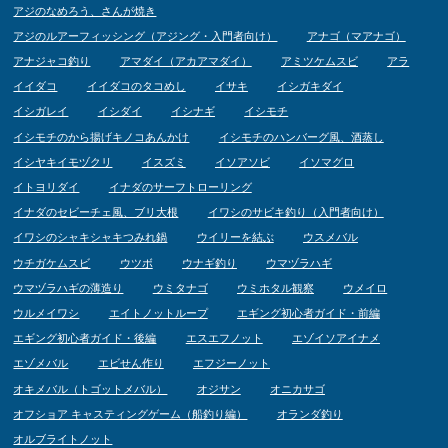
アジのなめろう、さんが焼き
アジのルアーフィッシング（アジング・入門者向け）
アナゴ（マアナゴ）
アナジャコ釣り
アマダイ（アカアマダイ）
アミツケムスビ
アラ
イイダコ
イイダコのタコめし
イサキ
イシガキダイ
イシガレイ
イシダイ
イシナギ
イシモチ
イシモチのから揚げキノコあんかけ
イシモチのハンバーグ風、酒蒸し
イシヤキイモヅクリ
イスズミ
イソアソビ
イソマグロ
イトヨリダイ
イナダのサーフトローリング
イナダのセビーチェ風、ブリ大根
イワシのサビキ釣り（入門者向け）
イワシのシャキシャキつみれ鍋
ウイリーを結ぶ
ウスメバル
ウチガケムスビ
ウツボ
ウナギ釣り
ウマヅラハギ
ウマヅラハギの薄造り
ウミタナゴ
ウミホタル観察
ウメイロ
ウルメイワシ
エイトノットループ
エギング初心者ガイド・前編
エギング初心者ガイド・後編
エスエフノット
エゾイソアイナメ
エゾメバル
エビせん作り
エフジーノット
オキメバル（トゴットメバル）
オジサン
オニカサゴ
オフショア キャスティングゲーム（船釣り編）
オランダ釣り
オルブライトノット