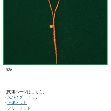
完成
【関連ページはこちら】
・
スパイダーヒッチ
・
正海ノット
・
フリーノット