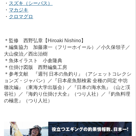
・
スズキ（シーバス）
・
マカジキ
・
クロマグロ
＊監修 西野弘章【Hiroaki Nishino】
＊編集協力 加藤康一（フリーホイール）／小久保領子／
大山俊治／西出治樹
＊魚体イラスト 小倉隆典
＊仕掛け図版 西野編集工房
＊参考文献 『週刊 日本の魚釣り』（アシェットコレクシ
ョンズ・ジャパン）／『日本産魚類検索 全種の同定 中坊
徹次編』（東海大学出版会）／『日本の海水魚』（山と渓
谷社）／『海釣り仕掛け大全』（つり人社）／『釣魚料理
の極意』（つり人社）