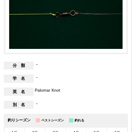
－
分 類
－
学 名
Palomar Knot
英 名
－
別 名
釣りシーズン
ベストシーズン
釣れる