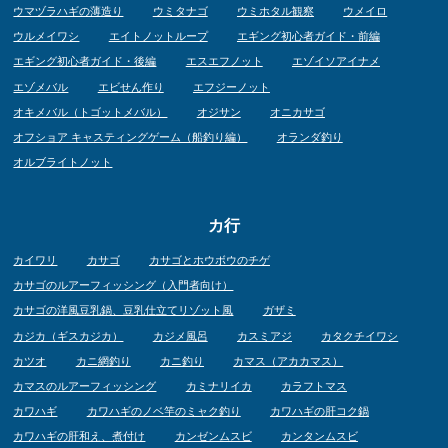
ウマヅラハギの薄造り
ウミタナゴ
ウミホタル観察
ウメイロ
ウルメイワシ
エイトノットループ
エギング初心者ガイド・前編
エギング初心者ガイド・後編
エスエフノット
エゾイソアイナメ
エゾメバル
エビせん作り
エフジーノット
オキメバル（トゴットメバル）
オジサン
オニカサゴ
オフショア キャスティングゲーム（船釣り編）
オランダ釣り
オルブライトノット
カ行
カイワリ
カサゴ
カサゴとホウボウのチゲ
カサゴのルアーフィッシング（入門者向け）
カサゴの洋風豆乳鍋、豆乳仕立てリゾット風
ガザミ
カジカ（ギスカジカ）
カジメ風呂
カスミアジ
カタクチイワシ
カツオ
カニ網釣り
カニ釣り
カマス（アカカマス）
カマスのルアーフィッシング
カミナリイカ
カラフトマス
カワハギ
カワハギのノベ竿のミャク釣り
カワハギの肝コク鍋
カワハギの肝和え、煮付け
カンゼンムスビ
カンタンムスビ