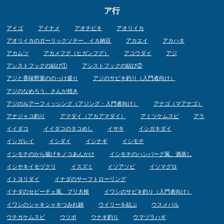
ア行
アイゴ
アイナメ
アオチビキ
アオリイカ
アオリイカのガーリックソテー、イカ納豆
アカエイ
アカハタ
アカムツ
アカメフグ（ヒガンフグ）
アコウダイ
アジ
アシストフックの結び①
アシストフックの結び②
アジと香味野菜ののっけ盛り
アジのサビキ釣り（入門者向け）
アジのなめろう、さんが焼き
アジのルアーフィッシング（アジング・入門者向け）
アナゴ（マアナゴ）
アナジャコ釣り
アマダイ（アカアマダイ）
アミツケムスビ
アラ
イイダコ
イイダコのタコめし
イサキ
イシガキダイ
イシガレイ
イシダイ
イシナギ
イシモチ
イシモチのから揚げキノコあんかけ
イシモチのハンバーグ風、酒蒸し
イシヤキイモヅクリ
イスズミ
イソアソビ
イソマグロ
イトヨリダイ
イナダのサーフトローリング
イナダのセビーチェ風、ブリ大根
イワシのサビキ釣り（入門者向け）
イワシのシャキシャキつみれ鍋
ウイリーを結ぶ
ウスメバル
ウチガケムスビ
ウツボ
ウナギ釣り
ウマヅラハギ