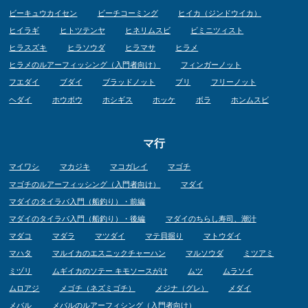
ビーキュウカイセン
ビーチコーミング
ヒイカ（ジンドウイカ）
ヒイラギ
ヒトツテンヤ
ヒネリムスビ
ビミニツィスト
ヒラスズキ
ヒラソウダ
ヒラマサ
ヒラメ
ヒラメのルアーフィッシング（入門者向け）
フィンガーノット
フエダイ
ブダイ
ブラッドノット
ブリ
フリーノット
ヘダイ
ホウボウ
ホシギス
ホッケ
ボラ
ホンムスビ
マ行
マイワシ
マカジキ
マコガレイ
マゴチ
マゴチのルアーフィッシング（入門者向け）
マダイ
マダイのタイラバ入門（船釣り）・前編
マダイのタイラバ入門（船釣り）・後編
マダイのちらし寿司、潮汁
マダコ
マダラ
マツダイ
マテ貝掘り
マトウダイ
マハタ
マルイカのエスニックチャーハン
マルソウダ
ミツアミ
ミヅリ
ムギイカのソテー キモソースがけ
ムツ
ムラソイ
ムロアジ
メゴチ（ネズミゴチ）
メジナ（グレ）
メダイ
メバル
メバルのルアーフィシング（入門者向け）