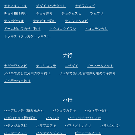
チカメキントキ
チダイ（ハナダイ）
チチワムスビ
チョイ投げ釣り
チョイ釣り
チョクムスビ
ツムブリ
テッポウウオ
テナガエビ釣り
デンシャムスビ
ドーム船のワカサギ釣り
トウゴロウイワシ
トコロテン作り
トラギス（クラカケトラギス）
ナ行
ナゲナワムスビ
ナマリスッテ
ニザダイ
ノーネームノット
ノベ竿で楽しむ河川のウキ釣り
ノベ竿で楽しむ管理釣り場のウキ釣り
ノベ竿のウキ釣り
ハ行
ハーフヒッチ（編み込み）
バショウカジキ
ハゼ（マハゼ）
ハゼのチョイ投げ釣り
ハタハタ
ハチノジチチワムスビ
ハチノジムスビ
ハマフエフキ
ハマベノナナクサ
ハリセンボン
パロマーノット
ハングマンズノット
ピーアールノット