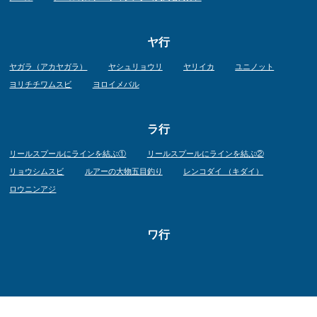
ヤ行
ヤガラ（アカヤガラ）
ヤシュリョウリ
ヤリイカ
ユニノット
ヨリチチワムスビ
ヨロイメバル
ラ行
リールスプールにラインを結ぶ①
リールスプールにラインを結ぶ②
リョウシムスビ
ルアーの大物五目釣り
レンコダイ （キダイ）
ロウニンアジ
ワ行