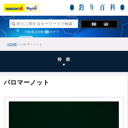
※魚名は全角カタカナで
HOME
> パロマーノット
パロマーノット