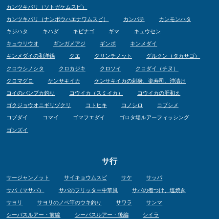
カンツキバリ（ソトガケムスビ）
カンツキバリ（ナンポウハエナワムスビ）
カンパチ
カンモンハタ
キジハタ
キハダ
キビナゴ
ギマ
キュウセン
キュウリウオ
ギンガメアジ
ギンポ
キンメダイ
キンメダイの和洋鍋
クエ
クリンチノット
グルクン（タカサゴ）
クロウシノシタ
クロカジキ
クロソイ
クロダイ（チヌ）
クロマグロ
ケンサキイカ
ケンサキイカの刺身、姿寿司、沖漬け
コイのパンプカ釣り
コウイカ（スミイカ）
コウイカの肝和え
ゴクジョウオニギリヅクリ
コトヒキ
コノシロ
コブシメ
コブダイ
コマイ
ゴマフエダイ
ゴロタ場ルアーフィッシング
ゴンズイ
サ行
サージャンノット
サイキョウムスビ
サケ
サッパ
サバ（マサバ）
サバのフリッター中華風
サバの煮つけ、塩焼き
サヨリ
サヨリのノベ竿のウキ釣り
サワラ
サンマ
シーバスルアー・前編
シーバスルアー・後編
シイラ