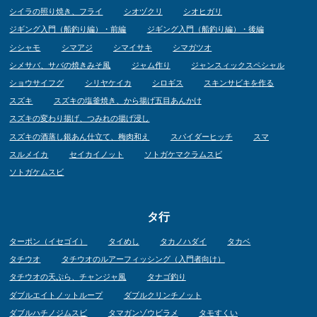
シイラの照り焼き、フライ
シオヅクリ
シオヒガリ
ジギング入門（船釣り編）・前編
ジギング入門（船釣り編）・後編
シシャモ
シマアジ
シマイサキ
シマガツオ
シメサバ、サバの焼きみそ風
ジャム作り
ジャンスィックスペシャル
ショウサイフグ
シリヤケイカ
シロギス
スキンサビキを作る
スズキ
スズキの塩釜焼き、から揚げ五目あんかけ
スズキの変わり揚げ、つみれの揚げ浸し
スズキの酒蒸し銀あん仕立て、梅肉和え
スパイダーヒッチ
スマ
スルメイカ
セイカイノット
ソトガケマクラムスビ
ソトガケムスビ
タ行
ターポン（イセゴイ）
タイめし
タカノハダイ
タカベ
タチウオ
タチウオのルアーフィッシング（入門者向け）
タチウオの天ぷら、チャンジャ風
タナゴ釣り
ダブルエイトノットループ
ダブルクリンチノット
ダブルハチノジムスビ
タマガンゾウビラメ
タモすくい