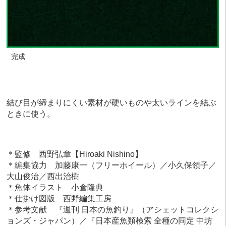
完成
結び目が締まりにくい素材が硬いものや太いラインを結ぶ
ときに使う。
＊監修 西野弘章【Hiroaki Nishino】
＊編集協力 加藤康一（フリーホイール）／小久保領子／
大山俊治／西出治樹
＊魚体イラスト 小倉隆典
＊仕掛け図版 西野編集工房
＊参考文献 『週刊 日本の魚釣り』（アシェットコレクシ
ョンズ・ジャパン）／『日本産魚類検索 全種の同定 中坊