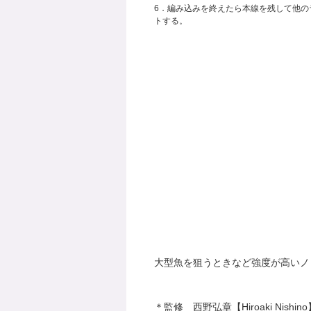
6．編み込みを終えたら本線を残して他の
トする。
大型魚を狙うときなど強度が高いノ
＊監修 西野弘章【Hiroaki Nishino