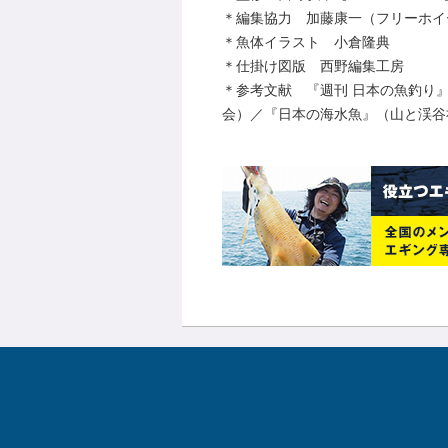
＊編集協力 加藤康一（フリーホイ
＊魚体イラスト 小倉隆典
＊仕掛け図版 西野編集工房
＊参考文献 『週刊 日本の魚釣り
会）／『日本の海水魚』（山と渓谷