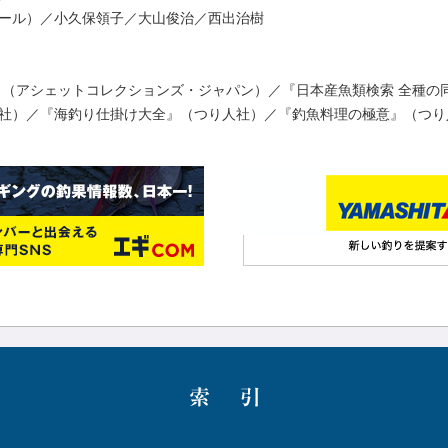
ール）／小久保領子／大山俊治／西出治樹
』（アシェットコレクションズ・ジャパン）／『日本産魚類検索 全種の
社）／『海釣り仕掛け大全』（つり人社）／『釣魚料理の極意』（つり