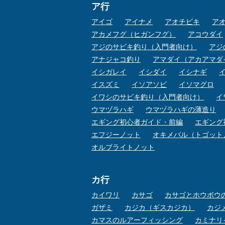
ア行
アイゴ
アイナメ
アオチビキ
ア
アカメフグ（ヒガンフグ）
アコウダイ
アジのサビキ釣り（入門者向け）
アジ
アナジャコ釣り
アマダイ（アカアマダ
イシガレイ
イシダイ
イシナギ
イスズミ
イソアソビ
イソマグロ
イワシのサビキ釣り（入門者向け）
イ
ウマヅラハギ
ウマヅラハギの薄造り
エギング初心者ガイド・前編
エギング
エフジーノット
オキメバル（トゴット
オルブライトノット
カ行
カイワリ
カサゴ
カサゴとホウボウ
ガザミ
カジカ（ギスカジカ）
カジ
カマスのルアーフィッシング
カミナリ