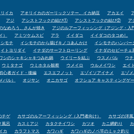
オリイカ
アオリイカのガーリックソテー、イカ納豆
アカエイ
アジ
アシストフックの結び①
アシストフックの結び②
ア
のなめろう、さんが焼き
アジのルアーフィッシング（アジング・入
イ）
アミツケムスビ
アラ
イイダコ
イイダコのタコめし
イシモチ
イシモチのから揚げキノコあんかけ
イシモチのハンバー
イトヨリダイ
イナダのサーフトローリング
イナダのセビーチェ
ワシのシャキシャキつみれ鍋
ウイリーを結ぶ
ウスメバル
ウチ
ウミタナゴ
ウミホタル観察
ウメイロ
ウルメイワシ
エイ
初心者ガイド・後編
エスエフノット
エゾイソアイナメ
エゾメ
メバル）
オジサン
オニカサゴ
オフショア キャスティングゲ
のチゲ
カサゴのルアーフィッシング（入門者向け）
カサゴの洋風
メ風呂
カスミアジ
カタクチイワシ
カツオ
カニ網釣り
カ
イカ
カラフトマス
カワハギ
カワハギのノベ竿のミャク釣り