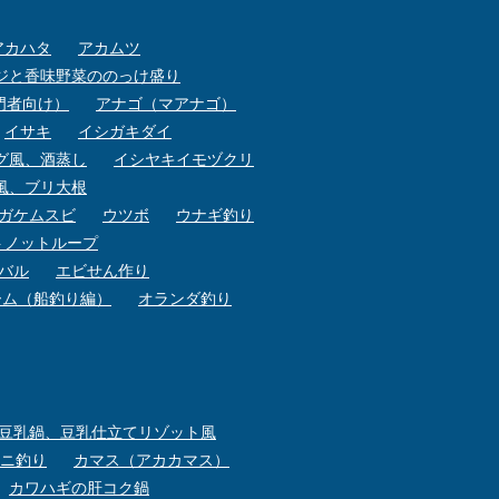
アカハタ
アカムツ
ジと香味野菜ののっけ盛り
門者向け）
アナゴ（マアナゴ）
イサキ
イシガキダイ
グ風、酒蒸し
イシヤキイモヅクリ
風、ブリ大根
ガケムスビ
ウツボ
ウナギ釣り
トノットループ
バル
エビせん作り
ーム（船釣り編）
オランダ釣り
豆乳鍋、豆乳仕立てリゾット風
ニ釣り
カマス（アカカマス）
カワハギの肝コク鍋