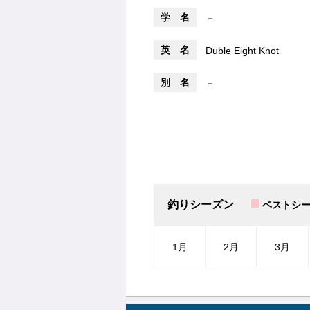
学 名
－
英 名
Duble Eight Knot
別 名
－
釣りシーズン
ベストシ
1月
2月
3月